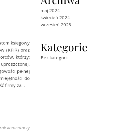
maj 2024
kwiecień 2024
wrzesień 2023
Kategorie
ystem księgowy
ów (KPiR) oraz
orców, którzy:
Bez kategorii
i uproszczonej,
owości pełnej
miejętności do
ść firmy za…
rak komentarzy