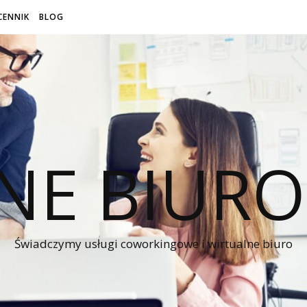
CENNIK
BLOG
NE BIUR
Świadczymy usługi coworkingowe i wirtualne biuro