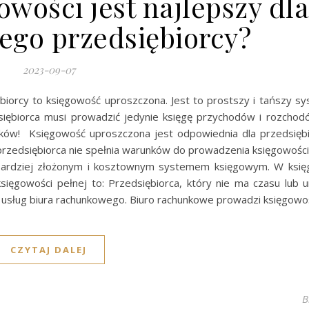
owości jest najlepszy dla
ego przedsiębiorcy?
2023-09-07
ębiorcy to księgowość uproszczona. Jest to prostszy i tańszy s
siębiorca musi prowadzić jedynie księgę przychodów i rozchod
aków! Księgowość uproszczona jest odpowiednia dla przedsiębi
 przedsiębiorca nie spełnia warunków do prowadzenia księgowośc
bardziej złożonym i kosztownym systemem księgowym. W księg
sięgowości pełnej to: Przedsiębiorca, który nie ma czasu lub u
 usług biura rachunkowego. Biuro rachunkowe prowadzi księgowo
CZYTAJ DALEJ
B