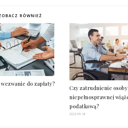
ZOBACZ RÓWNIEŻ
t wezwanie do zapłaty?
Czy zatrudnienie osoby
niepełnosprawnej wiąże
podatkową?
2023-09-18