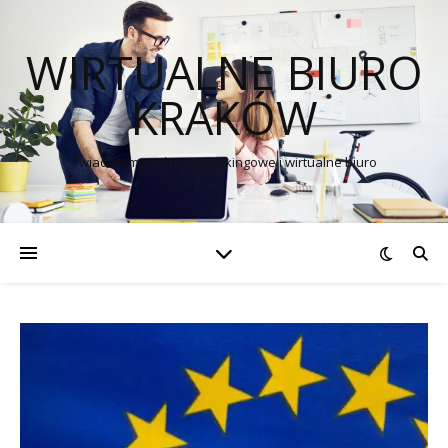
WIRTUALNE BIURO
KRAKÓW
Świadczymy usługi coworkingowe i wirtualne biuro