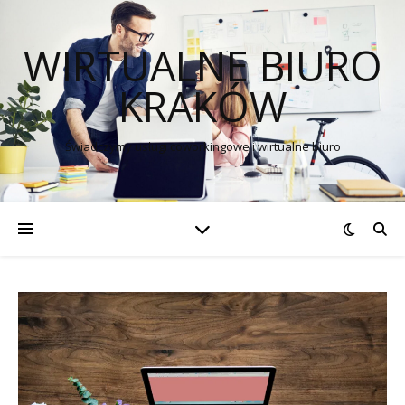
WIRTUALNE BIURO
KRAKÓW
Świadczymy usługi coworkingowe i wirtualne biuro